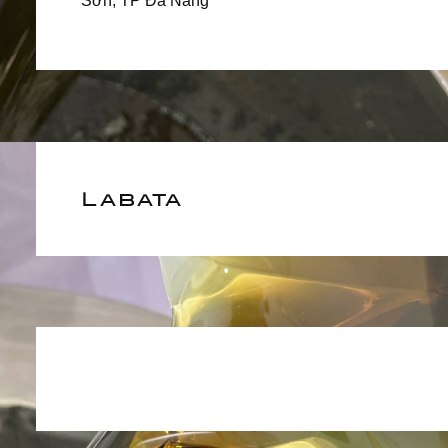
Sơn, TP Đà Nẵng
Labata