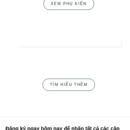
XEM PHỤ KIỆN
Sự đơn giản
Chúng tôi giữ nguyên cách tiếp cận này và lấy nó
làm kim chỉ nam khi tạo ra Odes Naturelles.
TÌM HIỂU THÊM
Đăng ký ngay hôm nay để nhận tất cả các cập