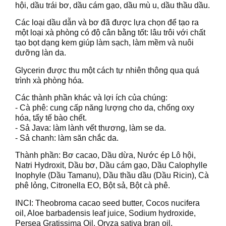
hội, dầu trái bơ, dầu cám gạo, dầu mù u, dầu thầu dầu.
Các loại dầu dẫn và bơ đã được lựa chọn để tạo ra
một loại xà phòng có độ cân bằng tốt: lâu trôi với chất
tạo bọt dạng kem giúp làm sạch, làm mềm và nuôi
dưỡng làn da.
Glycerin được thu một cách tự nhiên thông qua quá
trình xà phòng hóa.
Các thành phần khác và lợi ích của chúng:
- Cà phê: cung cấp năng lượng cho da, chống oxy
hóa, tẩy tế bào chết.
- Sả Java: làm lành vết thương, làm se da.
- Sả chanh: làm săn chắc da.
Thành phần: Bơ cacao, Dầu dừa, Nước ép Lô hội,
Natri Hydroxit, Dầu bơ, Dầu cám gạo, Dầu Calophylle
Inophyle (Dầu Tamanu), Dầu thầu dầu (Dầu Ricin), Cà
phê lỏng, Citronella EO, Bột sả, Bột cà phê.
INCI: Theobroma cacao seed butter, Cocos nucifera
oil, Aloe barbadensis leaf juice, Sodium hydroxide,
Persea Gratissima Oil, Oryza sativa bran oil,