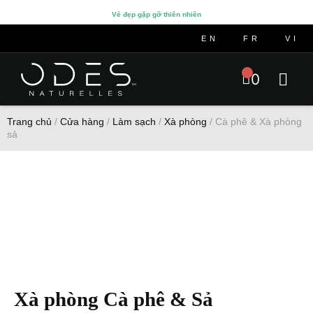
Vẻ đẹp gặp gỡ thiên nhiên
EN
FR
VI
0
Làm sạch
Dưỡng ẩm
Phụ kiện
Về chúng tôi
Liên hệ
Trang chủ
/
Cửa hàng
/
Làm sạch
/
Xà phòng
/ Cà phê & Xà phòng
sả
Xà phòng Cà phê & Sả