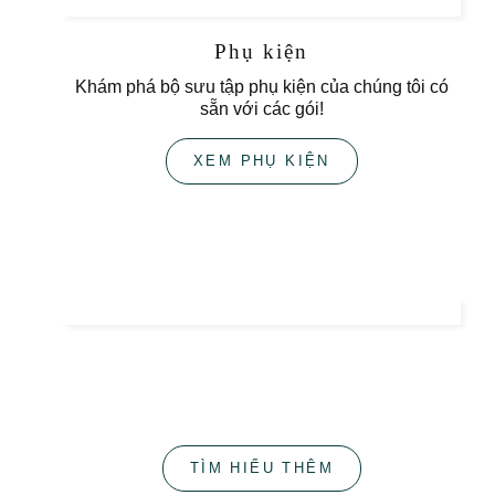
Phụ kiện
Khám phá bộ sưu tập phụ kiện của chúng tôi có
sẵn với các gói!
XEM PHỤ KIỆN
Sự đơn giản
Chúng tôi giữ nguyên cách tiếp cận này và lấy nó
làm kim chỉ nam khi tạo ra Odes Naturelles.
TÌM HIỂU THÊM