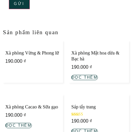
Sản phẩm liên quan
Xà phòng Vừng & Phong lữ
Xà phòng Mật hoa dừa &
Bạc hà
190.000
₫
190.000
₫
ĐỌC THÊM
Xà phòng Cacao & Sữa gạo
Sáp tẩy trang
190.000
₫
Xếp hạng
190.000
₫
5.00
ĐỌC THÊM
trong số 5
ĐỌC THÊM